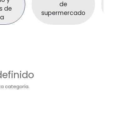
de
s de
horizont
supermercado
a
efinido
ta categoría.