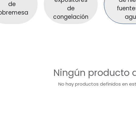
de
de
fuente
obremesa
congelación
agu
Ningún producto d
No hay productos definidos en es