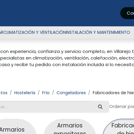
Tienda
Servicios
Urgencias 24h
Proyectos
Sobre no
Co
AR
CLIMATIZACIÓN Y VENTILACIÓN
INSTALACIÓN Y MANTENIMIENTO
con experiencia, confianza y servicio completo, en Villarej
cialistas en climatización, ventilación, calefacción, elect
 y recibir tu pedido con instalación incluida si lo necesita
ctos
Hostelería
Frío
Congeladores
Fabricadores de hie
Ordenar por
Armarios
Fabrica
Armarios
expositores
de hie